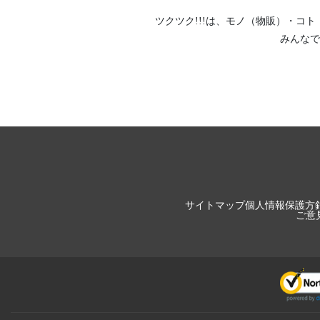
ツクツク!!!は、
モノ（物販）
・
コト
みんなで
サイトマップ
個人情報保護方
ご意