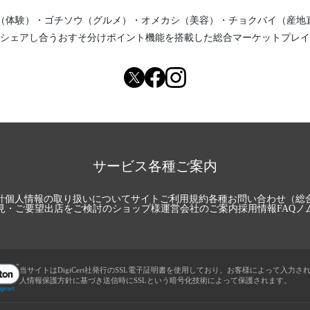
（体験）
・
ゴチソウ（グルメ）
・
オメカシ（美容）
・
チョクバイ（産地
シェアし合う
おすそ分けポイント機能
を搭載した総合マーケットプレイ
サービス各種ご案内
針
個人情報の取り扱いについて
サイトご利用規約
各種お問い合わせ（総
見・ご要望
出店をご検討のショップ様
運営会社のご案内
採用情報
FAQ
ノ
当サイトはDigiCert社発行のSSL電子証明書を使用しており、お客様によって入力さ
人情報保護方針に基づき送信時にSSLという暗号化技術によって保護されます。