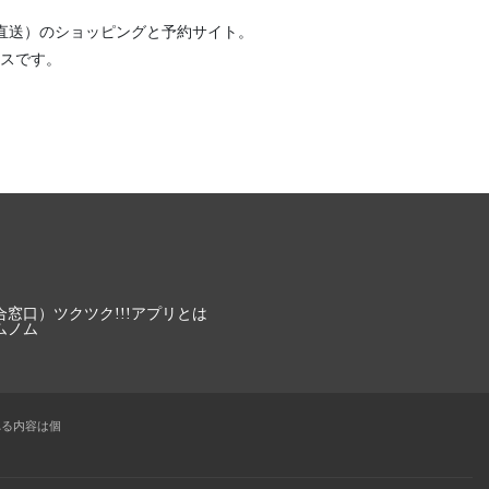
直送）
のショッピングと予約サイト。
スです。
合窓口）
ツクツク!!!アプリとは
ムノム
れる内容は個