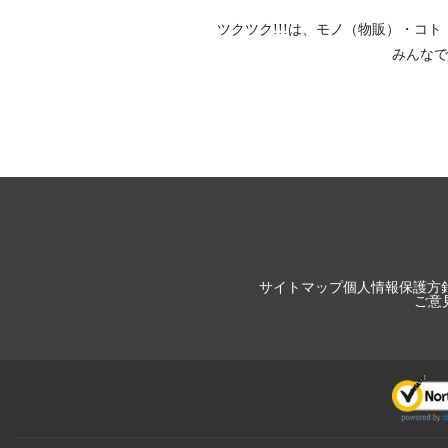
ツクツク!!!は、
モノ（物販）
・
コト
みんなで
サイトマップ
個人情報保護方
ご意