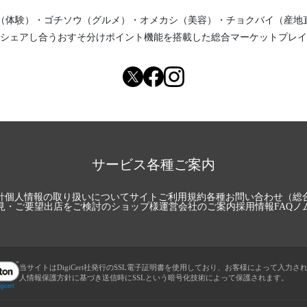
（体験）
・
ゴチソウ（グルメ）
・
オメカシ（美容）
・
チョクバイ（産地
シェアし合う
おすそ分けポイント機能
を搭載した総合マーケットプレイ
サービス各種ご案内
針
個人情報の取り扱いについて
サイトご利用規約
各種お問い合わせ（総
見・ご要望
出店をご検討のショップ様
運営会社のご案内
採用情報
FAQ
ノ
当サイトはDigiCert社発行のSSL電子証明書を使用しており、お客様によって入力さ
人情報保護方針に基づき送信時にSSLという暗号化技術によって保護されます。