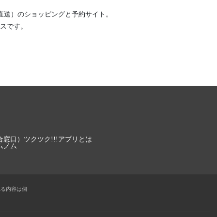
直送）
のショッピングと予約サイト。
スです。
合窓口）
ツクツク!!!アプリとは
ムノム
れる内容は個