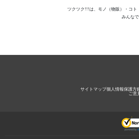
ツクツク!!!は、
モノ（物販）
・
コト
みんなで
サイトマップ
個人情報保護方
ご意