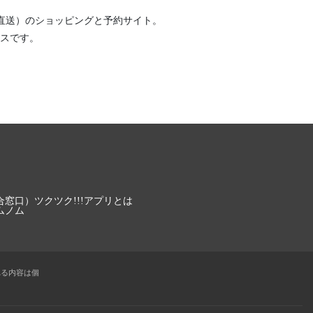
直送）
のショッピングと予約サイト。
スです。
合窓口）
ツクツク!!!アプリとは
ムノム
れる内容は個