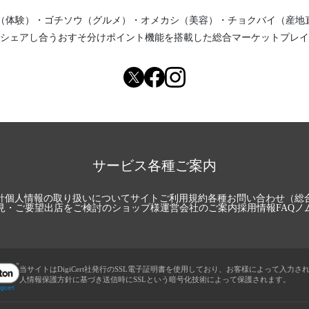
（体験）
・
ゴチソウ（グルメ）
・
オメカシ（美容）
・
チョクバイ（産地
シェアし合う
おすそ分けポイント機能
を搭載した総合マーケットプレイ
サービス各種ご案内
針
個人情報の取り扱いについて
サイトご利用規約
各種お問い合わせ（総
見・ご要望
出店をご検討のショップ様
運営会社のご案内
採用情報
FAQ
ノ
当サイトはDigiCert社発行のSSL電子証明書を使用しており、お客様によって入力さ
人情報保護方針に基づき送信時にSSLという暗号化技術によって保護されます。