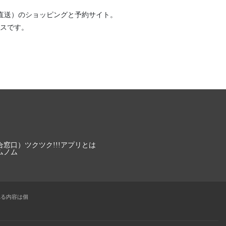
直送）
のショッピングと予約サイト。
スです。
合窓口）
ツクツク!!!アプリとは
ムノム
れる内容は個