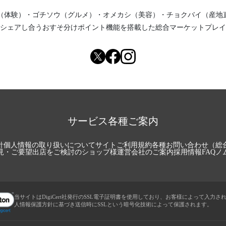
（体験）
・
ゴチソウ（グルメ）
・
オメカシ（美容）
・
チョクバイ（産地
シェアし合う
おすそ分けポイント機能
を搭載した総合マーケットプレイ
サービス各種ご案内
針
個人情報の取り扱いについて
サイトご利用規約
各種お問い合わせ（総
見・ご要望
出店をご検討のショップ様
運営会社のご案内
採用情報
FAQ
ノ
当サイトはDigiCert社発行のSSL電子証明書を使用しており、お客様によって入力さ
人情報保護方針に基づき送信時にSSLという暗号化技術によって保護されます。