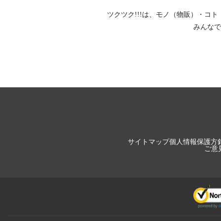
ツクツク!!!は、
モノ（物販）
・
コト
みんなで
サイトマップ
個人情報保護方
ご意