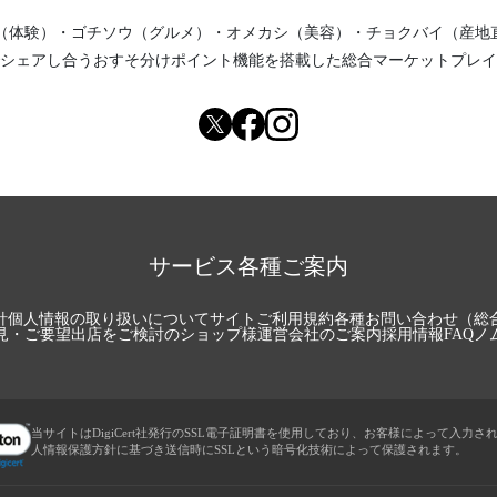
（体験）
・
ゴチソウ（グルメ）
・
オメカシ（美容）
・
チョクバイ（産地
シェアし合う
おすそ分けポイント機能
を搭載した総合マーケットプレイ
サービス各種ご案内
針
個人情報の取り扱いについて
サイトご利用規約
各種お問い合わせ（総
見・ご要望
出店をご検討のショップ様
運営会社のご案内
採用情報
FAQ
ノ
当サイトはDigiCert社発行のSSL電子証明書を使用しており、お客様によって入力さ
人情報保護方針に基づき送信時にSSLという暗号化技術によって保護されます。