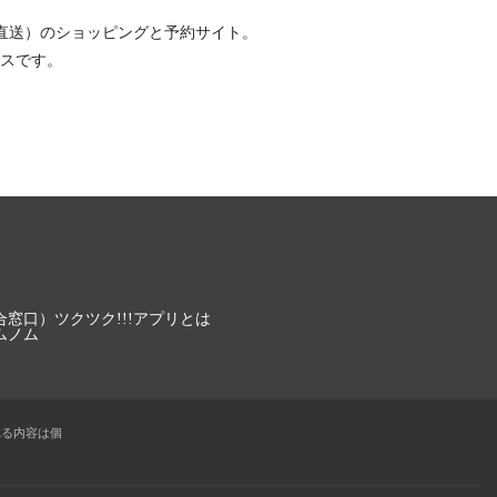
直送）
のショッピングと予約サイト。
スです。
合窓口）
ツクツク!!!アプリとは
ムノム
れる内容は個