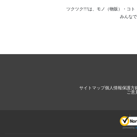
ツクツク!!!は、
モノ（物販）
・
コト
みんなで
サイトマップ
個人情報保護方
ご意