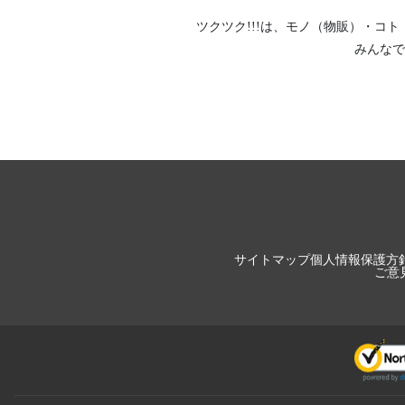
ツクツク!!!は、
モノ（物販）
・
コト
みんなで
サイトマップ
個人情報保護方
ご意