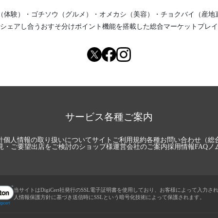
（体験）
・
ゴチソウ（グルメ）
・
オメカシ（美容）
・
チョクバイ（産地
シェアし合う
おすそ分けポイント機能
を搭載した総合マーケットプレイ
サービス各種ご案内
針
個人情報の取り扱いについて
サイトご利用規約
各種お問い合わせ（総
見・ご要望
出店をご検討のショップ様
運営会社のご案内
採用情報
FAQ
ノ
当サイトはDigiCert社発行のSSL電子証明書を使用しており、お客様によって入力さ
人情報保護方針に基づき送信時にSSLという暗号化技術によって保護されます。