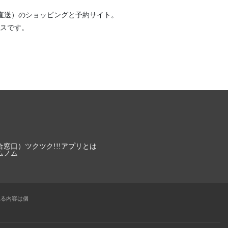
直送）
のショッピングと予約サイト。
スです。
合窓口）
ツクツク!!!アプリとは
ムノム
れる内容は個