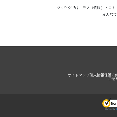
ツクツク!!!は、
モノ（物販）
・
コト
みんなで
サイトマップ
個人情報保護方
ご意