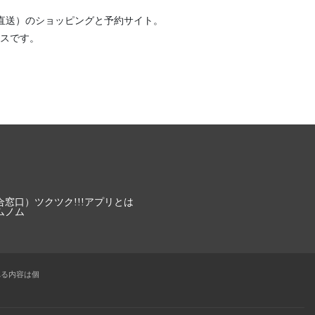
直送）
のショッピングと予約サイト。
スです。
合窓口）
ツクツク!!!アプリとは
ムノム
れる内容は個