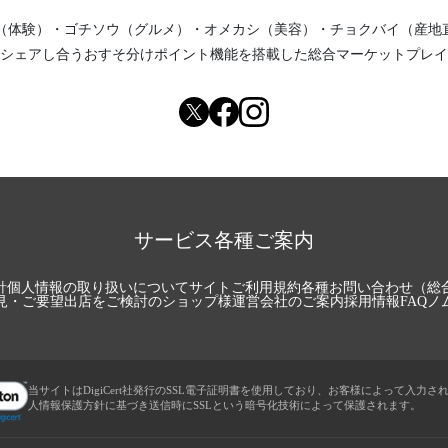
（体験）
・
ゴチソウ（グルメ）
・
オメカシ（美容）
・
チョクバイ（産地
シェアし合う
おすそ分けポイント機能
を搭載した総合マーケットプレイ
サービス各種ご案内
針
個人情報の取り扱いについて
サイトご利用規約
各種お問い合わせ（総
見・ご要望
出店をご検討のショップ様
運営会社のご案内
採用情報
FAQ
ノ
当サイトはDigiCert社発行のSSL電子証明書を使用しており、お客様によって入力さ
人情報保護方針に基づき送信時にSSLという暗号化技術によって保護されます。