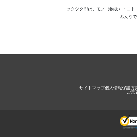
ツクツク!!!は、
モノ（物販）
・
コト
みんなで
サイトマップ
個人情報保護方
ご意