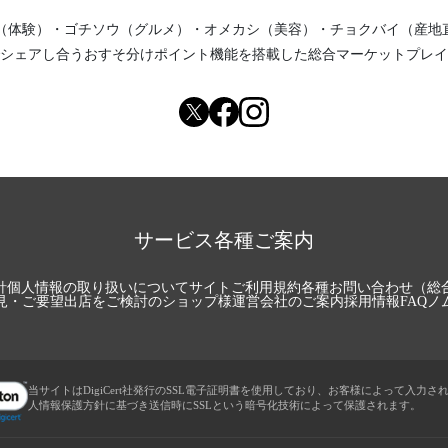
（体験）
・
ゴチソウ（グルメ）
・
オメカシ（美容）
・
チョクバイ（産地
シェアし合う
おすそ分けポイント機能
を搭載した総合マーケットプレイ
サービス各種ご案内
針
個人情報の取り扱いについて
サイトご利用規約
各種お問い合わせ（総
見・ご要望
出店をご検討のショップ様
運営会社のご案内
採用情報
FAQ
ノ
当サイトはDigiCert社発行のSSL電子証明書を使用しており、お客様によって入力さ
人情報保護方針に基づき送信時にSSLという暗号化技術によって保護されます。