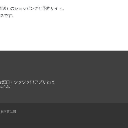
直送）
のショッピングと予約サイト。
スです。
合窓口）
ツクツク!!!アプリとは
ムノム
れる内容は個