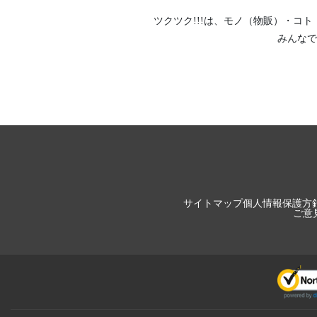
ツクツク!!!は、
モノ（物販）
・
コト
みんなで
サイトマップ
個人情報保護方
ご意