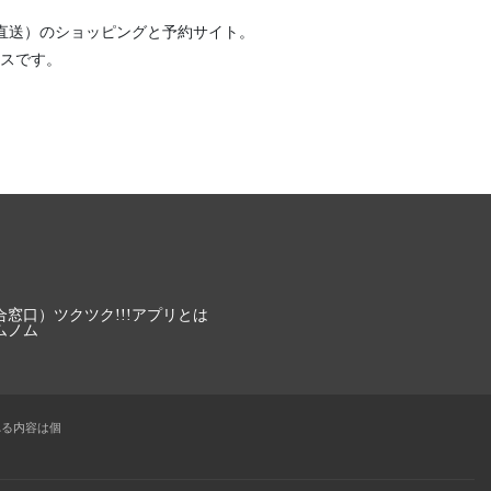
直送）
のショッピングと予約サイト。
スです。
合窓口）
ツクツク!!!アプリとは
ムノム
れる内容は個