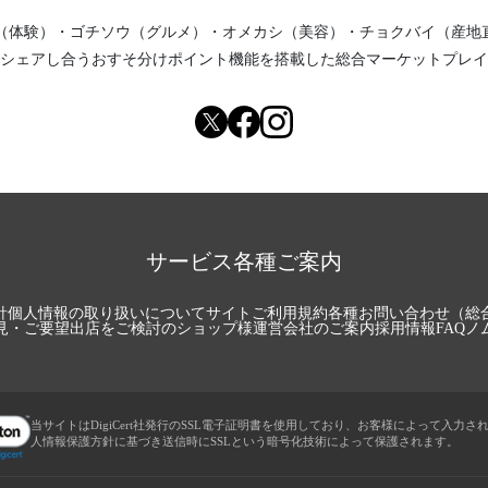
（体験）
・
ゴチソウ（グルメ）
・
オメカシ（美容）
・
チョクバイ（産地
シェアし合う
おすそ分けポイント機能
を搭載した総合マーケットプレイ
サービス各種ご案内
針
個人情報の取り扱いについて
サイトご利用規約
各種お問い合わせ（総
見・ご要望
出店をご検討のショップ様
運営会社のご案内
採用情報
FAQ
ノ
当サイトはDigiCert社発行のSSL電子証明書を使用しており、お客様によって入力さ
人情報保護方針に基づき送信時にSSLという暗号化技術によって保護されます。