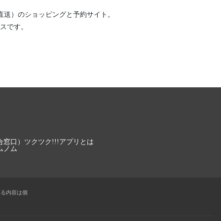
直送）
のショッピングと予約サイト。
スです。
合窓口）
ツクツク!!!アプリとは
ムノム
れる内容は個