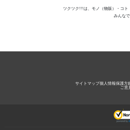
ツクツク!!!は、
モノ（物販）
・
コト
みんなで
サイトマップ
個人情報保護方
ご意