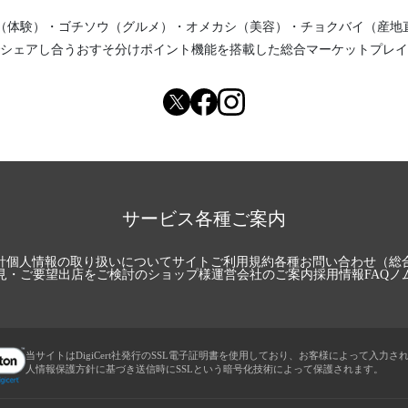
（体験）
・
ゴチソウ（グルメ）
・
オメカシ（美容）
・
チョクバイ（産地
シェアし合う
おすそ分けポイント機能
を搭載した総合マーケットプレイ
サービス各種ご案内
針
個人情報の取り扱いについて
サイトご利用規約
各種お問い合わせ（総
見・ご要望
出店をご検討のショップ様
運営会社のご案内
採用情報
FAQ
ノ
当サイトはDigiCert社発行のSSL電子証明書を使用しており、お客様によって入力さ
人情報保護方針に基づき送信時にSSLという暗号化技術によって保護されます。