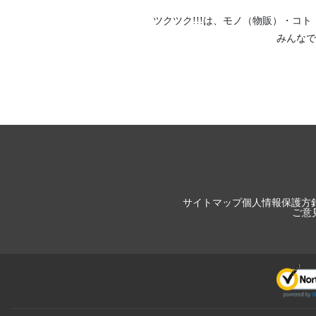
ツクツク!!!は、
モノ（物販）
・
コト
みんなで
サイトマップ
個人情報保護方
ご意