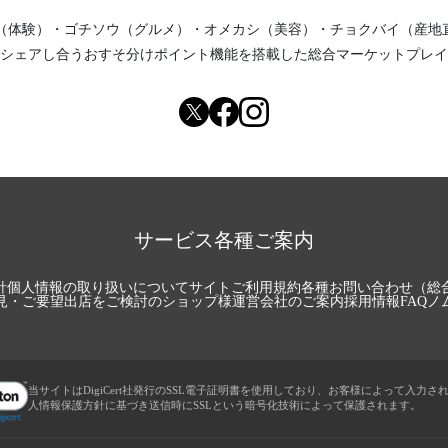
（体験）
・
ゴチソウ（グルメ）
・
オメカシ（美容）
・
チョクバイ（産地
シェアし合う
おすそ分けポイント機能
を搭載した総合マーケットプレイ
サービス各種ご案内
針
個人情報の取り扱いについて
サイトご利用規約
各種お問い合わせ（総
見・ご要望
出店をご検討のショップ様
運営会社のご案内
採用情報
FAQ
ノ
当サイトはDigiCert社発行のSSL電子証明書を使用しており、お客様によって入力さ
人情報保護方針に基づき送信時にSSLという暗号化技術によって保護されます。