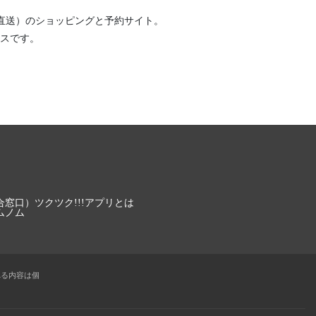
直送）
のショッピングと予約サイト。
スです。
合窓口）
ツクツク!!!アプリとは
ムノム
れる内容は個