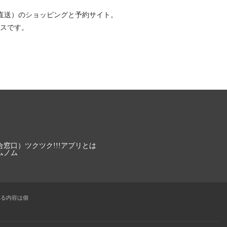
直送）
のショッピングと予約サイト。
スです。
合窓口）
ツクツク!!!アプリとは
ムノム
れる内容は個