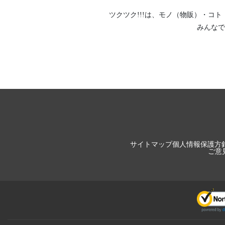
ツクツク!!!は、
モノ（物販）
・
コト
みんなで
サイトマップ
個人情報保護方
ご意