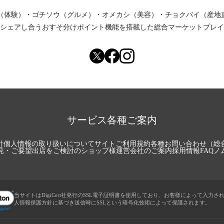
（体験）
・
ゴチソウ（グルメ）
・
オメカシ（美容）
・
チョクバイ（産地
シェアし合う
おすそ分けポイント機能
を搭載した総合マーケットプレイ
サービス各種ご案内
針
個人情報の取り扱いについて
サイトご利用規約
各種お問い合わせ（総
見・ご要望
出店をご検討のショップ様
運営会社のご案内
採用情報
FAQ
ノ
当サイトはDigiCert社発行のSSL電子証明書を使用しており、お客様によって入力さ
人情報保護方針に基づき送信時にSSLという暗号化技術によって保護されます。