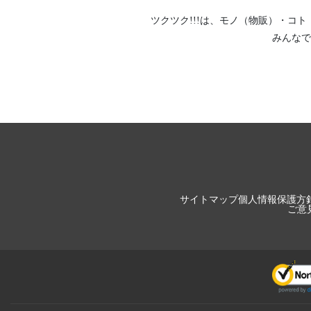
ツクツク!!!は、
モノ（物販）
・
コト
みんなで
サイトマップ
個人情報保護方
ご意