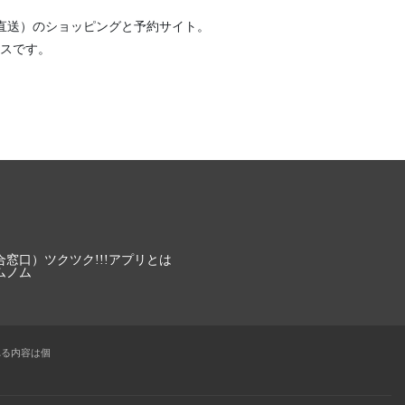
直送）
のショッピングと予約サイト。
スです。
合窓口）
ツクツク!!!アプリとは
ムノム
れる内容は個