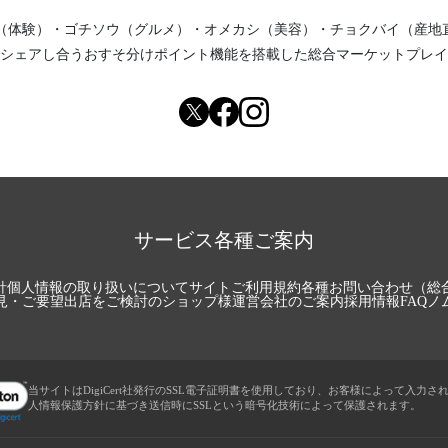
（体験）
・
ゴチソウ（グルメ）
・
オメカシ（美容）
・
チョクバイ（産地
シェアし合う
おすそ分けポイント機能
を搭載した総合マーケットプレイ
サービス各種ご案内
針
個人情報の取り扱いについて
サイトご利用規約
各種お問い合わせ（総
見・ご要望
出店をご検討のショップ様
運営会社のご案内
採用情報
FAQ
ノ
当サイトはDigiCert社発行のSSL電子証明書を使用しており、お客様によって入力さ
人情報保護方針に基づき送信時にSSLという暗号化技術によって保護されます。