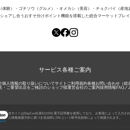
（体験）
・
ゴチソウ（グルメ）
・
オメカシ（美容）
・
チョクバイ（産地
シェアし合う
おすそ分けポイント機能
を搭載した総合マーケットプレイ
サービス各種ご案内
針
個人情報の取り扱いについて
サイトご利用規約
各種お問い合わせ（総
見・ご要望
出店をご検討のショップ様
運営会社のご案内
採用情報
FAQ
ノ
当サイトはDigiCert社発行のSSL電子証明書を使用しており、お客様によって入力さ
人情報保護方針に基づき送信時にSSLという暗号化技術によって保護されます。