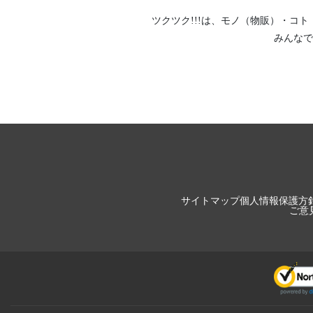
ツクツク!!!は、
モノ（物販）
・
コト
みんなで
サイトマップ
個人情報保護方
ご意