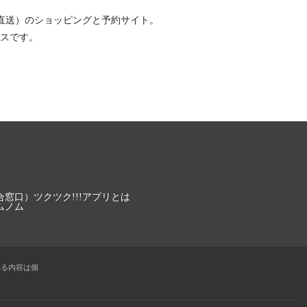
直送）
のショッピングと予約サイト。
スです。
合窓口）
ツクツク!!!アプリとは
ムノム
れる内容は個