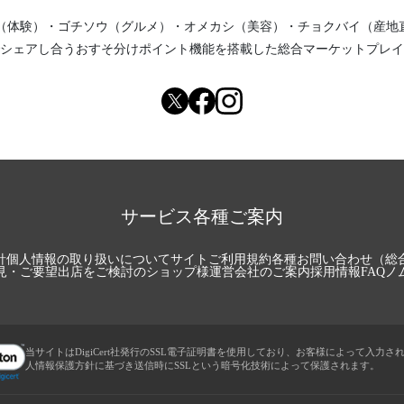
（体験）
・
ゴチソウ（グルメ）
・
オメカシ（美容）
・
チョクバイ（産地
シェアし合う
おすそ分けポイント機能
を搭載した総合マーケットプレイ
サービス各種ご案内
針
個人情報の取り扱いについて
サイトご利用規約
各種お問い合わせ（総
見・ご要望
出店をご検討のショップ様
運営会社のご案内
採用情報
FAQ
ノ
当サイトはDigiCert社発行のSSL電子証明書を使用しており、お客様によって入力さ
人情報保護方針に基づき送信時にSSLという暗号化技術によって保護されます。