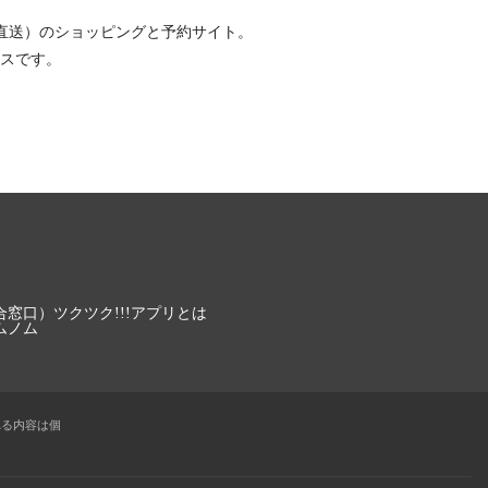
直送）
のショッピングと予約サイト。
スです。
合窓口）
ツクツク!!!アプリとは
ムノム
れる内容は個