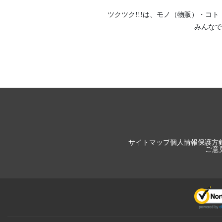
ツクツク!!!は、
モノ（物販）
・
コト
みんなで
サイトマップ
個人情報保護方
ご意