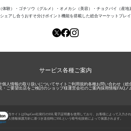
（体験）
・
ゴチソウ（グルメ）
・
オメカシ（美容）
・
チョクバイ（産地
シェアし合う
おすそ分けポイント機能
を搭載した総合マーケットプレイ
サービス各種ご案内
針
個人情報の取り扱いについて
サイトご利用規約
各種お問い合わせ（総
見・ご要望
出店をご検討のショップ様
運営会社のご案内
採用情報
FAQ
ノ
当サイトはDigiCert社発行のSSL電子証明書を使用しており、お客様によって入力さ
人情報保護方針に基づき送信時にSSLという暗号化技術によって保護されます。