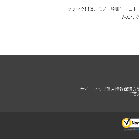
ツクツク!!!は、
モノ（物販）
・
コト
みんなで
サイトマップ
個人情報保護方
ご意