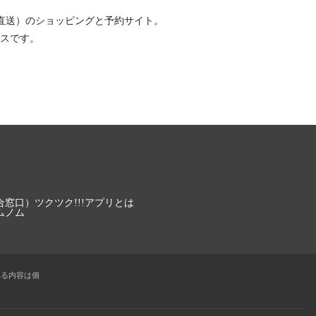
直送）
のショッピングと予約サイト。
スです。
合窓口）
ツクツク!!!アプリとは
ムノム
れる内容は個