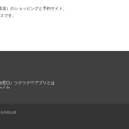
直送）
のショッピングと予約サイト。
スです。
合窓口）
ツクツク!!!アプリとは
ムノム
れる内容は個