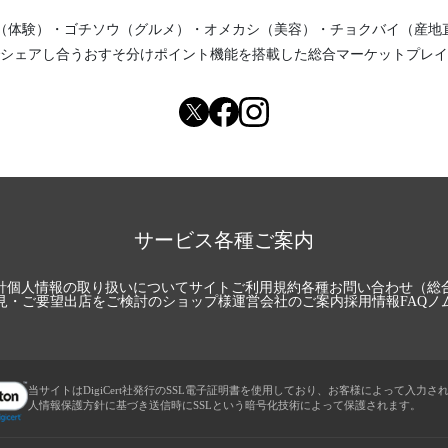
（体験）
・
ゴチソウ（グルメ）
・
オメカシ（美容）
・
チョクバイ（産地
シェアし合う
おすそ分けポイント機能
を搭載した総合マーケットプレイ
サービス各種ご案内
針
個人情報の取り扱いについて
サイトご利用規約
各種お問い合わせ（総
見・ご要望
出店をご検討のショップ様
運営会社のご案内
採用情報
FAQ
ノ
当サイトはDigiCert社発行のSSL電子証明書を使用しており、お客様によって入力さ
人情報保護方針に基づき送信時にSSLという暗号化技術によって保護されます。