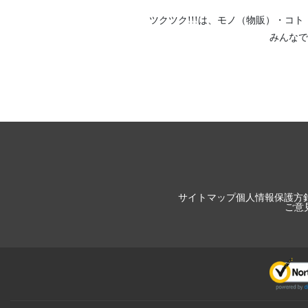
ツクツク!!!は、
モノ（物販）
・
コト
みんなで
サイトマップ
個人情報保護方
ご意