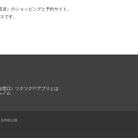
直送）
のショッピングと予約サイト。
スです。
合窓口）
ツクツク!!!アプリとは
ムノム
れる内容は個