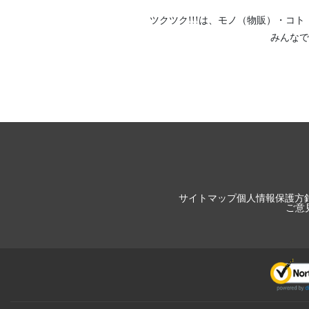
ツクツク!!!は、
モノ（物販）
・
コト
みんなで
サイトマップ
個人情報保護方
ご意