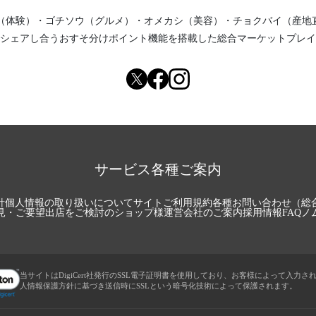
（体験）
・
ゴチソウ（グルメ）
・
オメカシ（美容）
・
チョクバイ（産地
シェアし合う
おすそ分けポイント機能
を搭載した総合マーケットプレイ
サービス各種ご案内
針
個人情報の取り扱いについて
サイトご利用規約
各種お問い合わせ（総
見・ご要望
出店をご検討のショップ様
運営会社のご案内
採用情報
FAQ
ノ
当サイトはDigiCert社発行のSSL電子証明書を使用しており、お客様によって入力さ
人情報保護方針に基づき送信時にSSLという暗号化技術によって保護されます。