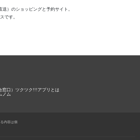
直送）
のショッピングと予約サイト。
スです。
合窓口）
ツクツク!!!アプリとは
ムノム
れる内容は個