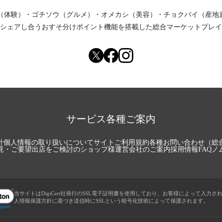
（体験）
・
ゴチソウ（グルメ）
・
オメカシ（美容）
・
チョクバイ（産地
シェアし合う
おすそ分けポイント機能
を搭載した総合マーケットプレイ
サービス各種ご案内
針
個人情報の取り扱いについて
サイトご利用規約
各種お問い合わせ（総
見・ご要望
出店をご検討のショップ様
運営会社のご案内
採用情報
FAQ
ノ
当サイトはDigiCert社発行のSSL電子証明書を使用しており、お客様によって入力さ
人情報保護方針に基づき送信時にSSLという暗号化技術によって保護されます。