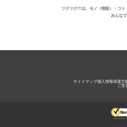
ツクツク!!!は、
モノ（物販）
・
コト
みんなで
サイトマップ
個人情報保護方
ご意