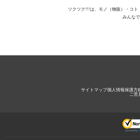
ツクツク!!!は、
モノ（物販）
・
コト
みんなで
サイトマップ
個人情報保護方
ご意