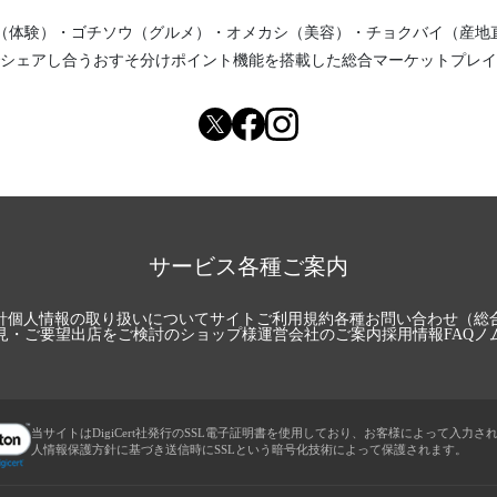
（体験）
・
ゴチソウ（グルメ）
・
オメカシ（美容）
・
チョクバイ（産地
シェアし合う
おすそ分けポイント機能
を搭載した総合マーケットプレイ
サービス各種ご案内
針
個人情報の取り扱いについて
サイトご利用規約
各種お問い合わせ（総
見・ご要望
出店をご検討のショップ様
運営会社のご案内
採用情報
FAQ
ノ
当サイトはDigiCert社発行のSSL電子証明書を使用しており、お客様によって入力さ
人情報保護方針に基づき送信時にSSLという暗号化技術によって保護されます。