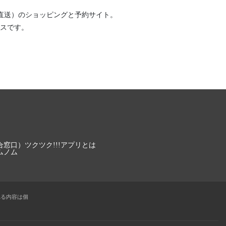
直送）
のショッピングと予約サイト。
スです。
合窓口）
ツクツク!!!アプリとは
ムノム
れる内容は個