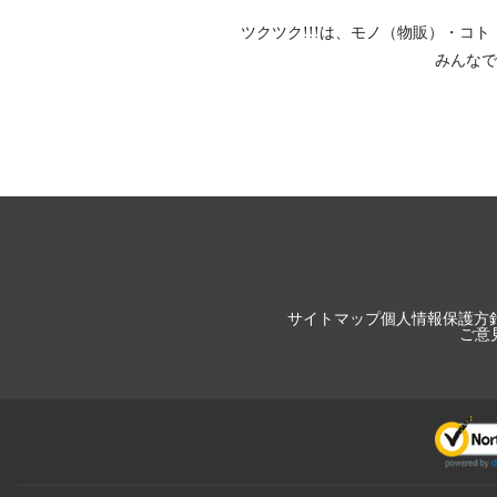
ツクツク!!!は、
モノ（物販）
・
コト
みんなで
サイトマップ
個人情報保護方
ご意