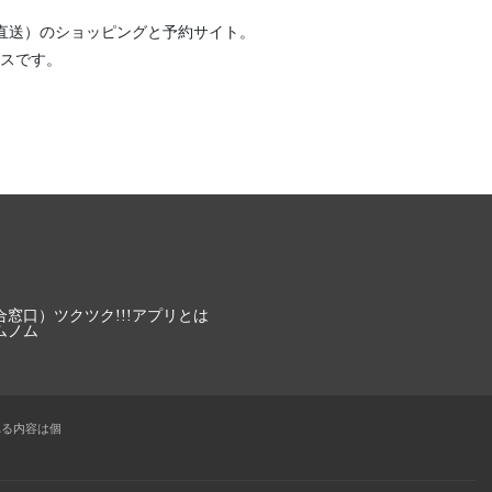
直送）
のショッピングと予約サイト。
スです。
合窓口）
ツクツク!!!アプリとは
ムノム
れる内容は個