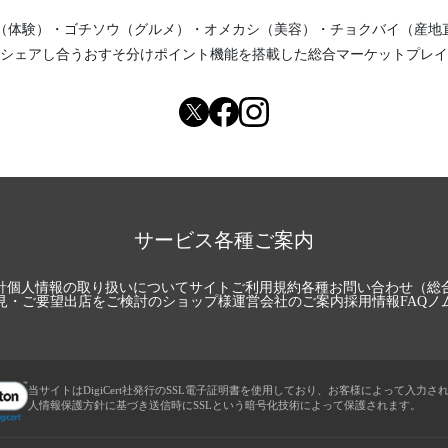
（体験）
・
ゴチソウ（グルメ）
・
オメカシ（美容）
・
チョクバイ（産地
シェアし合う
おすそ分けポイント機能
を搭載した総合マーケットプレイ
サービス各種ご案内
針
個人情報の取り扱いについて
サイトご利用規約
各種お問い合わせ（総
見・ご要望
出店をご検討のショップ様
運営会社のご案内
採用情報
FAQ
ノ
当サイトはDigiCert社発行のSSL電子証明書を使用しており、お客様によって入力さ
人情報保護方針に基づき送信時にSSLという暗号化技術によって保護されます。