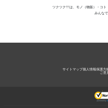
ツクツク!!!は、
モノ（物販）
・
コト
みんなで
サイトマップ
個人情報保護方
ご意