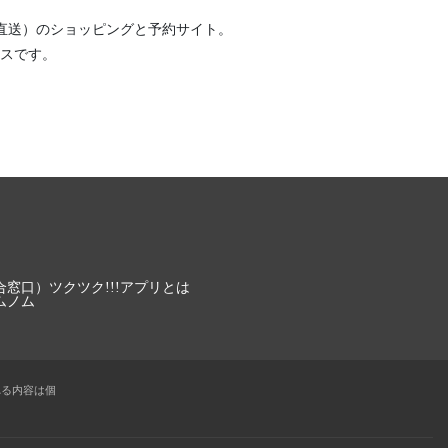
直送）
のショッピングと予約サイト。
スです。
合窓口）
ツクツク!!!アプリとは
ムノム
れる内容は個