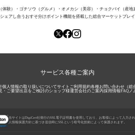
（体験）
・
ゴチソウ（グルメ）
・
オメカシ（美容）
・
チョクバイ（産地
シェアし合う
おすそ分けポイント機能
を搭載した総合マーケットプレイ
サービス各種ご案内
針
個人情報の取り扱いについて
サイトご利用規約
各種お問い合わせ（総
見・ご要望
出店をご検討のショップ様
運営会社のご案内
採用情報
FAQ
ノ
当サイトはDigiCert社発行のSSL電子証明書を使用しており、お客様によって入力さ
人情報保護方針に基づき送信時にSSLという暗号化技術によって保護されます。