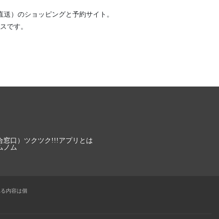
直送）
のショッピングと予約サイト。
スです。
合窓口）
ツクツク!!!アプリとは
ムノム
れる内容は個