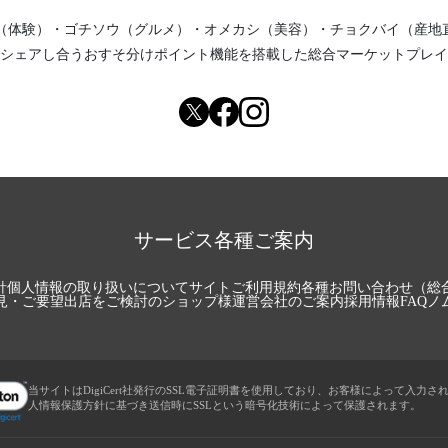
（体験）
・
ゴチソウ（グルメ）
・
オメカシ（美容）
・
チョクバイ（産地
シェアし合う
おすそ分けポイント機能
を搭載した総合マーケットプレイ
サービス各種ご案内
針
個人情報の取り扱いについて
サイトご利用規約
各種お問い合わせ（総
見・ご要望
出店をご検討のショップ様
運営会社のご案内
採用情報
FAQ
ノ
当サイトはDigiCert社発行のSSL電子証明書を使用しており、お客様によって入力さ
人情報保護方針に基づき送信時にSSLという暗号化技術によって保護されます。