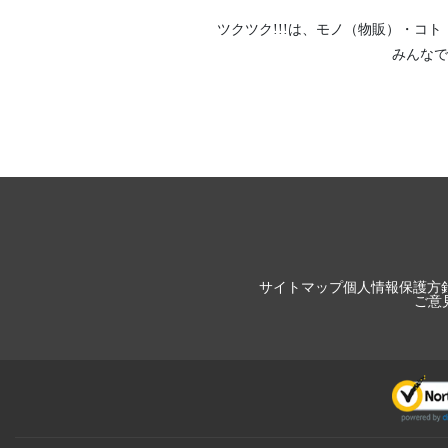
ツクツク!!!は、
モノ（物販）
・
コト
みんなで
サイトマップ
個人情報保護方
ご意