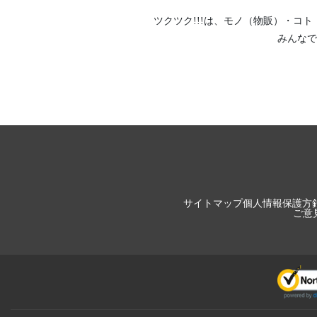
ツクツク!!!は、
モノ（物販）
・
コト
みんなで
サイトマップ
個人情報保護方
ご意