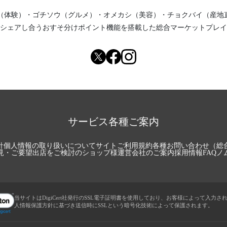
（体験）
・
ゴチソウ（グルメ）
・
オメカシ（美容）
・
チョクバイ（産地
シェアし合う
おすそ分けポイント機能
を搭載した総合マーケットプレイ
サービス各種ご案内
針
個人情報の取り扱いについて
サイトご利用規約
各種お問い合わせ（総
見・ご要望
出店をご検討のショップ様
運営会社のご案内
採用情報
FAQ
ノ
当サイトはDigiCert社発行のSSL電子証明書を使用しており、お客様によって入力さ
人情報保護方針に基づき送信時にSSLという暗号化技術によって保護されます。