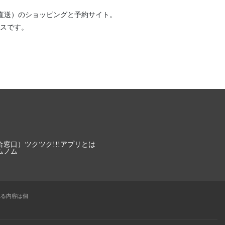
直送）
のショッピングと予約サイト。
スです。
合窓口）
ツクツク!!!アプリとは
ムノム
れる内容は個