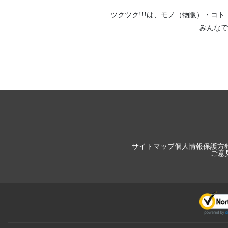
ツクツク!!!は、
モノ（物販）
・
コト
みんなで
サイトマップ
個人情報保護方
ご意