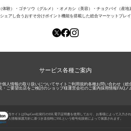
（体験）
・
ゴチソウ（グルメ）
・
オメカシ（美容）
・
チョクバイ（産地
シェアし合う
おすそ分けポイント機能
を搭載した総合マーケットプレイ
サービス各種ご案内
針
個人情報の取り扱いについて
サイトご利用規約
各種お問い合わせ（総
見・ご要望
出店をご検討のショップ様
運営会社のご案内
採用情報
FAQ
ノ
当サイトはDigiCert社発行のSSL電子証明書を使用しており、お客様によって入力さ
人情報保護方針に基づき送信時にSSLという暗号化技術によって保護されます。