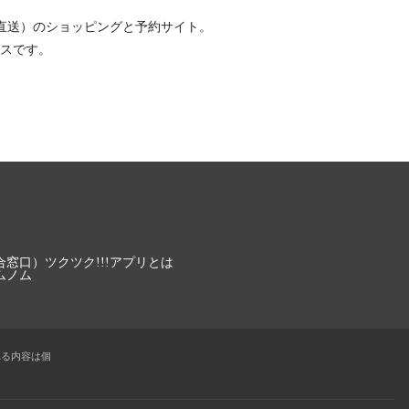
直送）
のショッピングと予約サイト。
スです。
合窓口）
ツクツク!!!アプリとは
ムノム
れる内容は個