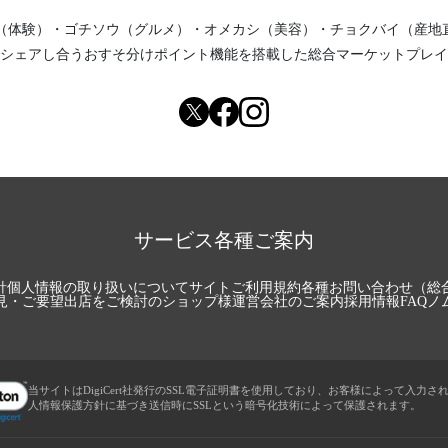
（体験）
・
ゴチソウ（グルメ）
・
オメカシ（美容）
・
チョクバイ（産地
シェアし合う
おすそ分けポイント機能
を搭載した総合マーケットプレイ
サービス各種ご案内
針
個人情報の取り扱いについて
サイトご利用規約
各種お問い合わせ（総
見・ご要望
出店をご検討のショップ様
運営会社のご案内
採用情報
FAQ
ノ
当サイトはDigiCert社発行のSSL電子証明書を使用しており、お客様によって入力さ
人情報保護方針に基づき送信時にSSLという暗号化技術によって保護されます。