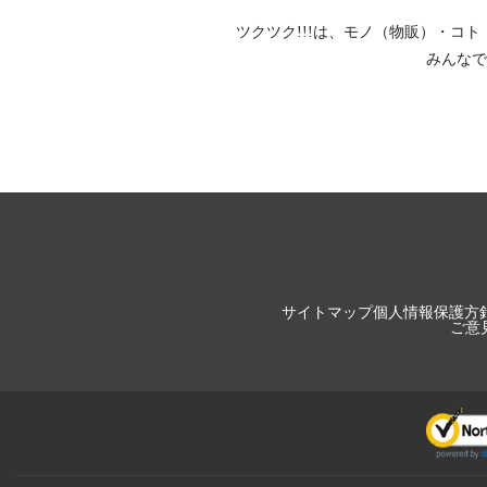
ツクツク!!!は、
モノ（物販）
・
コト
みんなで
サイトマップ
個人情報保護方
ご意