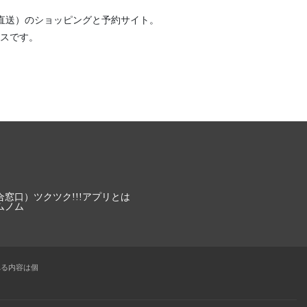
直送）
のショッピングと予約サイト。
スです。
合窓口）
ツクツク!!!アプリとは
ムノム
れる内容は個