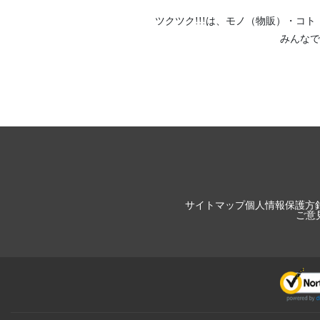
ツクツク!!!は、
モノ（物販）
・
コト
みんなで
サイトマップ
個人情報保護方
ご意