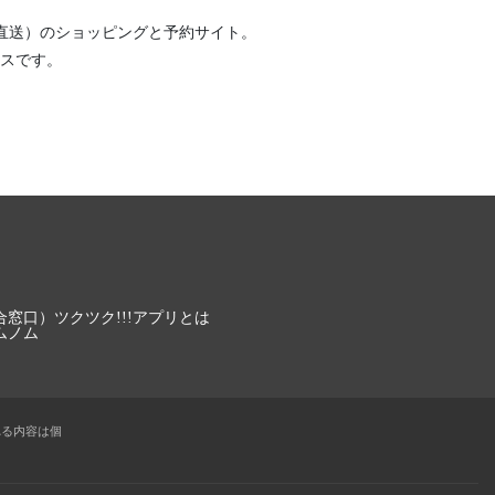
直送）
のショッピングと予約サイト。
スです。
合窓口）
ツクツク!!!アプリとは
ムノム
れる内容は個