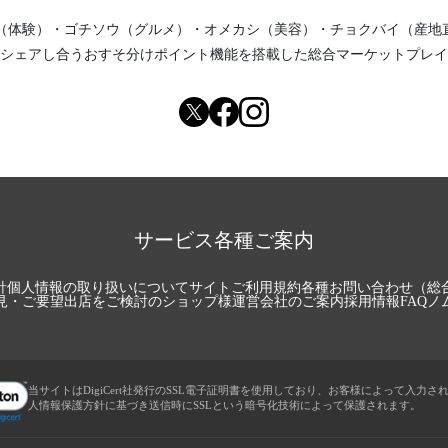
（体験）
・
ゴチソウ（グルメ）
・
オメカシ（美容）
・
チョクバイ（産地
シェアし合う
おすそ分けポイント機能
を搭載した総合マーケットプレイ
サービス各種ご案内
針
個人情報の取り扱いについて
サイトご利用規約
各種お問い合わせ（総
見・ご要望
出店をご検討のショップ様
運営会社のご案内
採用情報
FAQ
ノ
当サイトはDigiCert社発行のSSL電子証明書を使用しており、お客様によって入力さ
人情報保護方針に基づき送信時にSSLという暗号化技術によって保護されます。