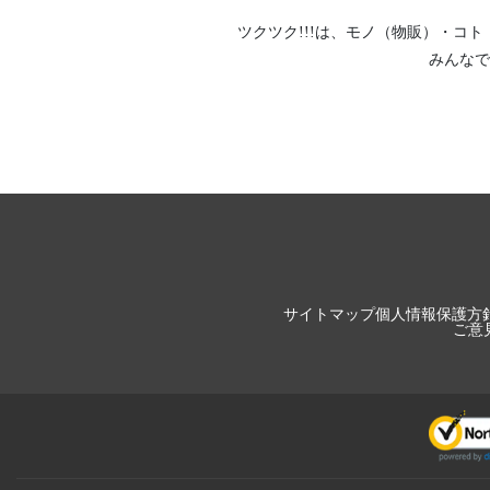
ツクツク!!!は、
モノ（物販）
・
コト
みんなで
サイトマップ
個人情報保護方
ご意