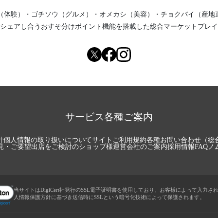
（体験）
・
ゴチソウ（グルメ）
・
オメカシ（美容）
・
チョクバイ（産地
シェアし合う
おすそ分けポイント機能
を搭載した総合マーケットプレイ
サービス各種ご案内
針
個人情報の取り扱いについて
サイトご利用規約
各種お問い合わせ（総
見・ご要望
出店をご検討のショップ様
運営会社のご案内
採用情報
FAQ
ノ
当サイトはDigiCert社発行のSSL電子証明書を使用しており、お客様によって入力さ
人情報保護方針に基づき送信時にSSLという暗号化技術によって保護されます。