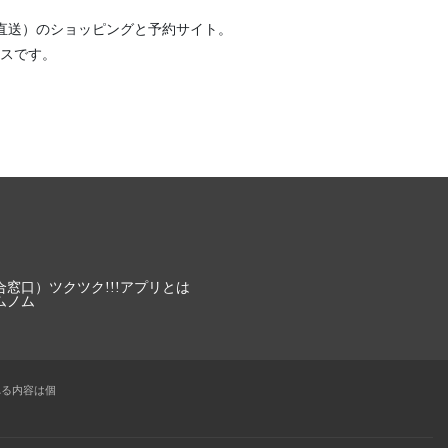
直送）
のショッピングと予約サイト。
スです。
合窓口）
ツクツク!!!アプリとは
ムノム
れる内容は個