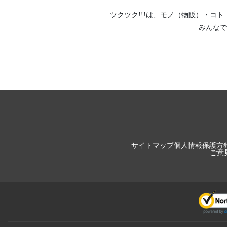
ツクツク!!!は、
モノ（物販）
・
コト
みんなで
サイトマップ
個人情報保護方
ご意