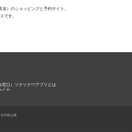
直送）
のショッピングと予約サイト。
スです。
合窓口）
ツクツク!!!アプリとは
ムノム
れる内容は個