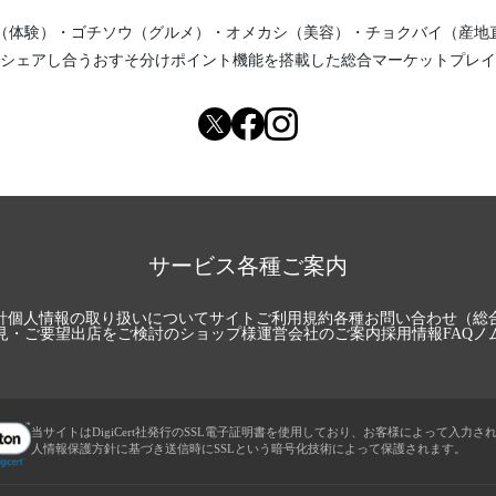
（体験）
・
ゴチソウ（グルメ）
・
オメカシ（美容）
・
チョクバイ（産地
シェアし合う
おすそ分けポイント機能
を搭載した総合マーケットプレイ
サービス各種ご案内
針
個人情報の取り扱いについて
サイトご利用規約
各種お問い合わせ（総
見・ご要望
出店をご検討のショップ様
運営会社のご案内
採用情報
FAQ
ノ
当サイトはDigiCert社発行のSSL電子証明書を使用しており、お客様によって入力さ
人情報保護方針に基づき送信時にSSLという暗号化技術によって保護されます。