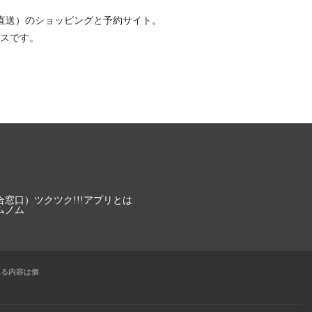
直送）
のショッピングと予約サイト。
スです。
合窓口）
ツクツク!!!アプリとは
ムノム
れる内容は個