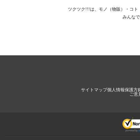
ツクツク!!!は、
モノ（物販）
・
コト
みんなで
サイトマップ
個人情報保護方
ご意