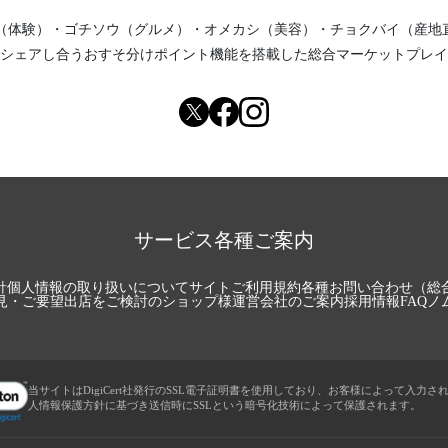
（体験）
・
ゴチソウ（グルメ）
・
オメカシ（美容）
・
チョクバイ（産地
シェアし合う
おすそ分けポイント機能
を搭載した総合マーケットプレイ
サービス各種ご案内
針
個人情報の取り扱いについて
サイトご利用規約
各種お問い合わせ（総
見・ご要望
出店をご検討のショップ様
運営会社のご案内
採用情報
FAQ
ノ
当サイトはDigiCert社発行のSSL電子証明書を使用しており、お客様によって入力さ
人情報保護方針に基づき送信時にSSLという暗号化技術によって保護されます。