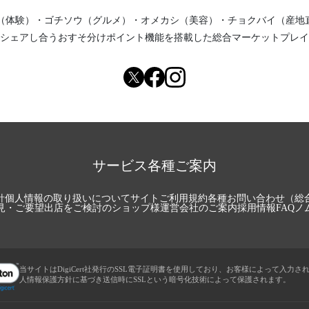
（体験）
・
ゴチソウ（グルメ）
・
オメカシ（美容）
・
チョクバイ（産地
シェアし合う
おすそ分けポイント機能
を搭載した総合マーケットプレイ
サービス各種ご案内
針
個人情報の取り扱いについて
サイトご利用規約
各種お問い合わせ（総
見・ご要望
出店をご検討のショップ様
運営会社のご案内
採用情報
FAQ
ノ
当サイトはDigiCert社発行のSSL電子証明書を使用しており、お客様によって入力さ
人情報保護方針に基づき送信時にSSLという暗号化技術によって保護されます。