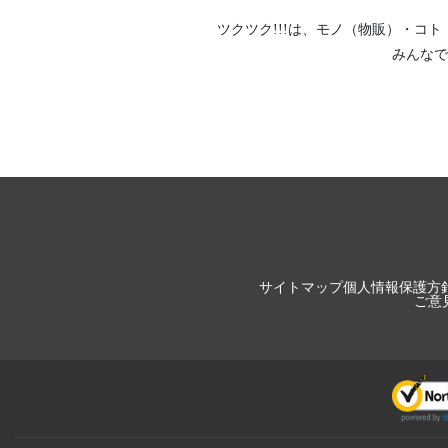
ツクツク!!!は、
モノ（物販）
・
コト
みんなで
サイトマップ
個人情報保護方
ご意