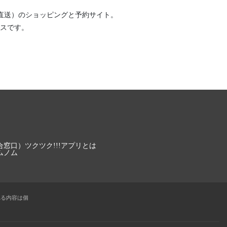
直送）
のショッピングと予約サイト。
スです。
合窓口）
ツクツク!!!アプリとは
ムノム
れる内容は個