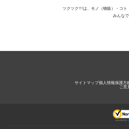
ツクツク!!!は、
モノ（物販）
・
コト
みんなで
サイトマップ
個人情報保護方
ご意