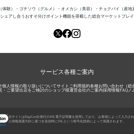
（体験）
・
ゴチソウ（グルメ）
・
オメカシ（美容）
・
チョクバイ（産地
シェアし合う
おすそ分けポイント機能
を搭載した総合マーケットプレイ
サービス各種ご案内
針
個人情報の取り扱いについて
サイトご利用規約
各種お問い合わせ（総
見・ご要望
出店をご検討のショップ様
運営会社のご案内
採用情報
FAQ
ノ
当サイトはDigiCert社発行のSSL電子証明書を使用しており、お客様によって入力さ
人情報保護方針に基づき送信時にSSLという暗号化技術によって保護されます。