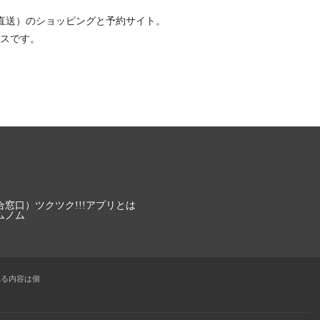
直送）
のショッピングと予約サイト。
スです。
合窓口）
ツクツク!!!アプリとは
ムノム
れる内容は個