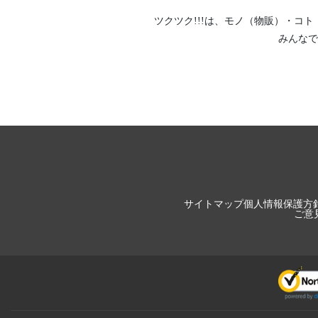
ツクツク!!!は、
モノ（物販）
・
コト
みんなで
サイトマップ
個人情報保護方
ご意