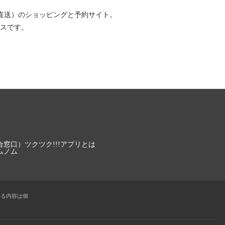
直送）
のショッピングと予約サイト。
スです。
合窓口）
ツクツク!!!アプリとは
ムノム
れる内容は個