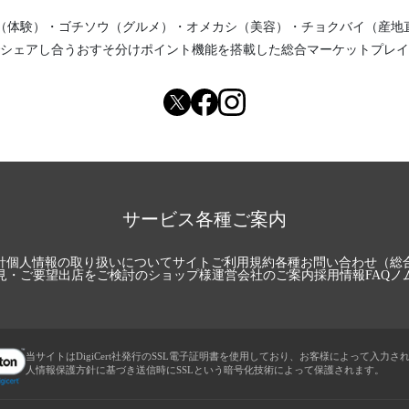
（体験）
・
ゴチソウ（グルメ）
・
オメカシ（美容）
・
チョクバイ（産地
シェアし合う
おすそ分けポイント機能
を搭載した総合マーケットプレイ
サービス各種ご案内
針
個人情報の取り扱いについて
サイトご利用規約
各種お問い合わせ（総
見・ご要望
出店をご検討のショップ様
運営会社のご案内
採用情報
FAQ
ノ
当サイトはDigiCert社発行のSSL電子証明書を使用しており、お客様によって入力さ
人情報保護方針に基づき送信時にSSLという暗号化技術によって保護されます。