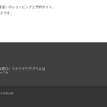
直送）
のショッピングと予約サイト。
スです。
合窓口）
ツクツク!!!アプリとは
ムノム
れる内容は個