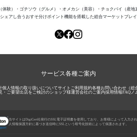
（体験）
・
ゴチソウ（グルメ）
・
オメカシ（美容）
・
チョクバイ（産地
シェアし合う
おすそ分けポイント機能
を搭載した総合マーケットプレイ
サービス各種ご案内
針
個人情報の取り扱いについて
サイトご利用規約
各種お問い合わせ（総
見・ご要望
出店をご検討のショップ様
運営会社のご案内
採用情報
FAQ
ノ
当サイトはDigiCert社発行のSSL電子証明書を使用しており、お客様によって入力さ
人情報保護方針に基づき送信時にSSLという暗号化技術によって保護されます。