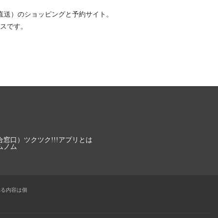
直送）
のショッピングと予約サイト。
スです。
合窓口）
ツクツク!!!アプリとは
ムノム
れる内容は個