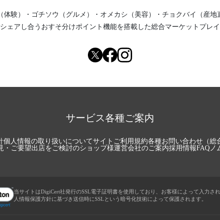
（体験）
・
ゴチソウ（グルメ）
・
オメカシ（美容）
・
チョクバイ（産地
シェアし合う
おすそ分けポイント機能
を搭載した総合マーケットプレイ
サービス各種ご案内
針
個人情報の取り扱いについて
サイトご利用規約
各種お問い合わせ（総
見・ご要望
出店をご検討のショップ様
運営会社のご案内
採用情報
FAQ
ノ
当サイトはDigiCert社発行のSSL電子証明書を使用しており、お客様によって入力さ
人情報保護方針に基づき送信時にSSLという暗号化技術によって保護されます。