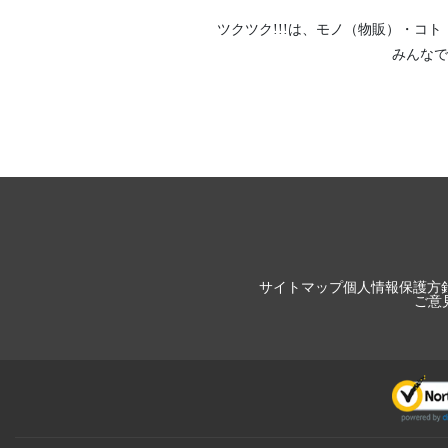
ツクツク!!!は、
モノ（物販）
・
コト
みんなで
サイトマップ
個人情報保護方
ご意