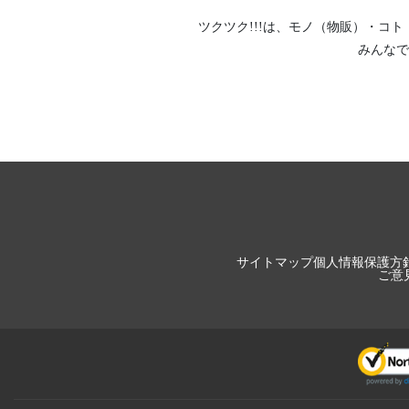
ツクツク!!!は、
モノ（物販）
・
コト
みんなで
サイトマップ
個人情報保護方
ご意