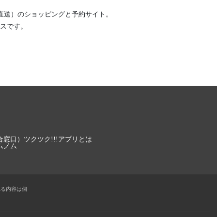
直送）
のショッピングと予約サイト。
スです。
合窓口）
ツクツク!!!アプリとは
ムノム
れる内容は個