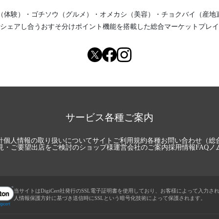
（体験）
・
ゴチソウ（グルメ）
・
オメカシ（美容）
・
チョクバイ（産地
シェアし合う
おすそ分けポイント機能
を搭載した総合マーケットプレイ
サービス各種ご案内
針
個人情報の取り扱いについて
サイトご利用規約
各種お問い合わせ（総
見・ご要望
出店をご検討のショップ様
運営会社のご案内
採用情報
FAQ
ノ
当サイトはDigiCert社発行のSSL電子証明書を使用しており、お客様によって入力さ
人情報保護方針に基づき送信時にSSLという暗号化技術によって保護されます。