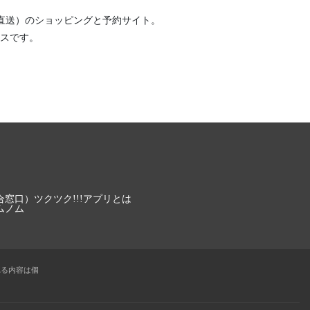
直送）
のショッピングと予約サイト。
スです。
合窓口）
ツクツク!!!アプリとは
ムノム
れる内容は個