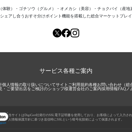
（体験）
・
ゴチソウ（グルメ）
・
オメカシ（美容）
・
チョクバイ（産地
シェアし合う
おすそ分けポイント機能
を搭載した総合マーケットプレイ
サービス各種ご案内
針
個人情報の取り扱いについて
サイトご利用規約
各種お問い合わせ（総
見・ご要望
出店をご検討のショップ様
運営会社のご案内
採用情報
FAQ
ノ
当サイトはDigiCert社発行のSSL電子証明書を使用しており、お客様によって入力さ
人情報保護方針に基づき送信時にSSLという暗号化技術によって保護されます。