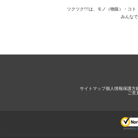
ツクツク!!!は、
モノ（物販）
・
コト
みんなで
サイトマップ
個人情報保護方
ご意