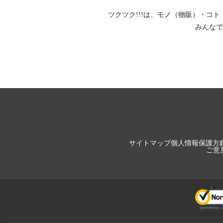
ツクツク!!!は、
モノ（物販）
・
コト
みんなで
サイトマップ
個人情報保護方
ご意