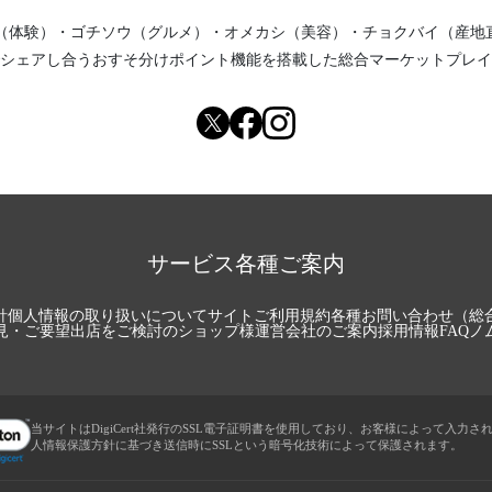
（体験）
・
ゴチソウ（グルメ）
・
オメカシ（美容）
・
チョクバイ（産地
シェアし合う
おすそ分けポイント機能
を搭載した総合マーケットプレイ
サービス各種ご案内
針
個人情報の取り扱いについて
サイトご利用規約
各種お問い合わせ（総
見・ご要望
出店をご検討のショップ様
運営会社のご案内
採用情報
FAQ
ノ
当サイトはDigiCert社発行のSSL電子証明書を使用しており、お客様によって入力さ
人情報保護方針に基づき送信時にSSLという暗号化技術によって保護されます。