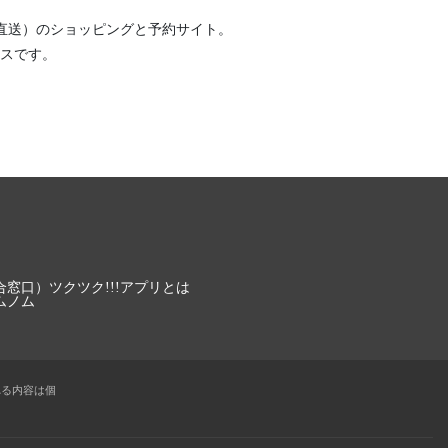
直送）
のショッピングと予約サイト。
スです。
合窓口）
ツクツク!!!アプリとは
ムノム
れる内容は個