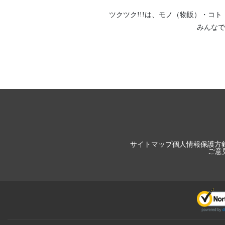
ツクツク!!!は、
モノ（物販）
・
コト
みんなで
サイトマップ
個人情報保護方
ご意