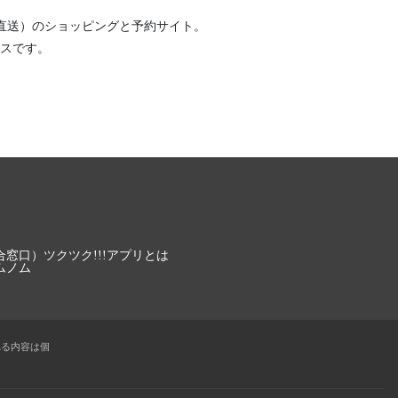
直送）
のショッピングと予約サイト。
スです。
合窓口）
ツクツク!!!アプリとは
ムノム
れる内容は個