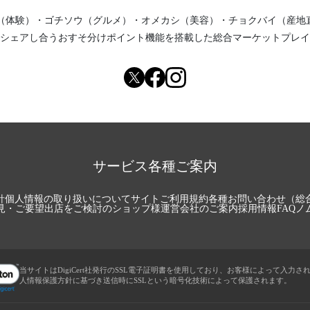
（体験）
・
ゴチソウ（グルメ）
・
オメカシ（美容）
・
チョクバイ（産地
シェアし合う
おすそ分けポイント機能
を搭載した総合マーケットプレイ
サービス各種ご案内
針
個人情報の取り扱いについて
サイトご利用規約
各種お問い合わせ（総
見・ご要望
出店をご検討のショップ様
運営会社のご案内
採用情報
FAQ
ノ
当サイトはDigiCert社発行のSSL電子証明書を使用しており、お客様によって入力さ
人情報保護方針に基づき送信時にSSLという暗号化技術によって保護されます。