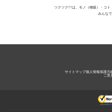
ツクツク!!!は、
モノ（物販）
・
コト
みんなで
サイトマップ
個人情報保護方
ご意