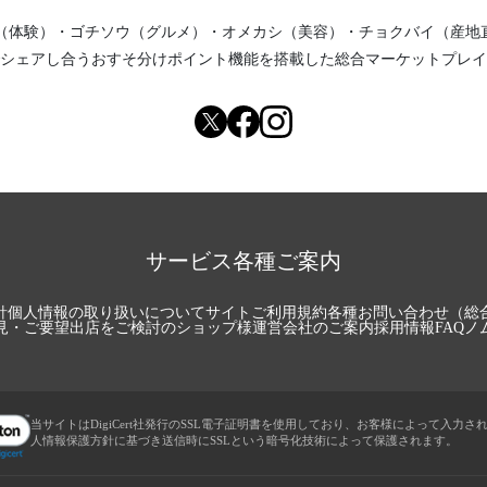
（体験）
・
ゴチソウ（グルメ）
・
オメカシ（美容）
・
チョクバイ（産地
シェアし合う
おすそ分けポイント機能
を搭載した総合マーケットプレイ
サービス各種ご案内
針
個人情報の取り扱いについて
サイトご利用規約
各種お問い合わせ（総
見・ご要望
出店をご検討のショップ様
運営会社のご案内
採用情報
FAQ
ノ
当サイトはDigiCert社発行のSSL電子証明書を使用しており、お客様によって入力さ
人情報保護方針に基づき送信時にSSLという暗号化技術によって保護されます。