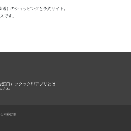
直送）
のショッピングと予約サイト。
スです。
合窓口）
ツクツク!!!アプリとは
ムノム
れる内容は個