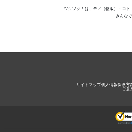
ツクツク!!!は、
モノ（物販）
・
コト
みんなで
サイトマップ
個人情報保護方
ご意