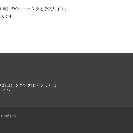
直送）
のショッピングと予約サイト。
スです。
合窓口）
ツクツク!!!アプリとは
ムノム
れる内容は個