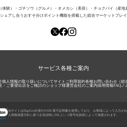
（体験）
・
ゴチソウ（グルメ）
・
オメカシ（美容）
・
チョクバイ（産地
シェアし合う
おすそ分けポイント機能
を搭載した総合マーケットプレイ
サービス各種ご案内
針
個人情報の取り扱いについて
サイトご利用規約
各種お問い合わせ（総
見・ご要望
出店をご検討のショップ様
運営会社のご案内
採用情報
FAQ
ノ
当サイトはDigiCert社発行のSSL電子証明書を使用しており、お客様によって入力さ
人情報保護方針に基づき送信時にSSLという暗号化技術によって保護されます。