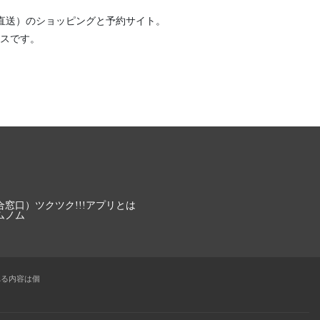
直送）
のショッピングと予約サイト。
スです。
合窓口）
ツクツク!!!アプリとは
ムノム
れる内容は個