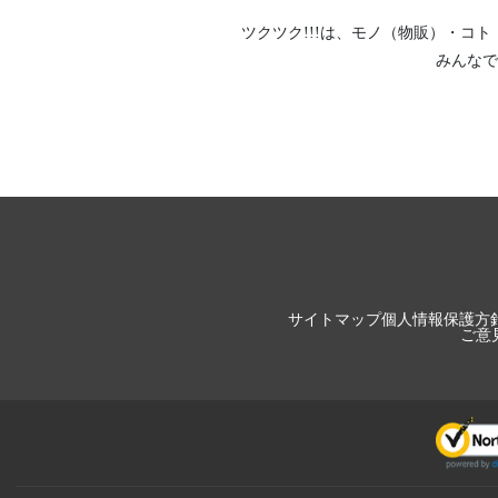
ツクツク!!!は、
モノ（物販）
・
コト
みんなで
サイトマップ
個人情報保護方
ご意