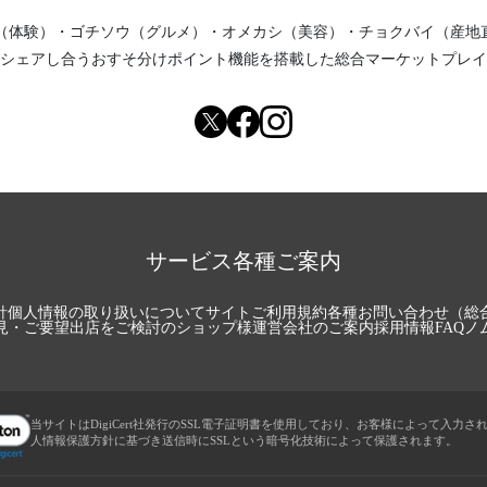
（体験）
・
ゴチソウ（グルメ）
・
オメカシ（美容）
・
チョクバイ（産地
シェアし合う
おすそ分けポイント機能
を搭載した総合マーケットプレイ
サービス各種ご案内
針
個人情報の取り扱いについて
サイトご利用規約
各種お問い合わせ（総
見・ご要望
出店をご検討のショップ様
運営会社のご案内
採用情報
FAQ
ノ
当サイトはDigiCert社発行のSSL電子証明書を使用しており、お客様によって入力さ
人情報保護方針に基づき送信時にSSLという暗号化技術によって保護されます。