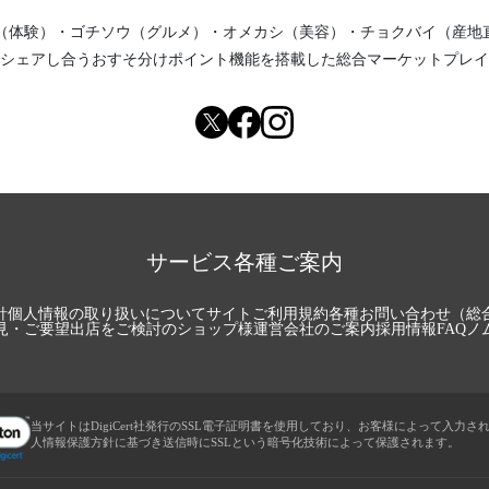
（体験）
・
ゴチソウ（グルメ）
・
オメカシ（美容）
・
チョクバイ（産地
シェアし合う
おすそ分けポイント機能
を搭載した総合マーケットプレイ
サービス各種ご案内
針
個人情報の取り扱いについて
サイトご利用規約
各種お問い合わせ（総
見・ご要望
出店をご検討のショップ様
運営会社のご案内
採用情報
FAQ
ノ
当サイトはDigiCert社発行のSSL電子証明書を使用しており、お客様によって入力さ
人情報保護方針に基づき送信時にSSLという暗号化技術によって保護されます。