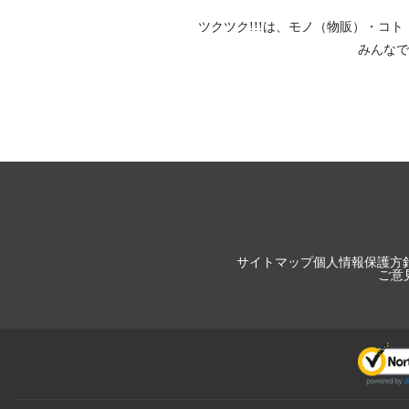
ツクツク!!!は、
モノ（物販）
・
コト
みんなで
サイトマップ
個人情報保護方
ご意