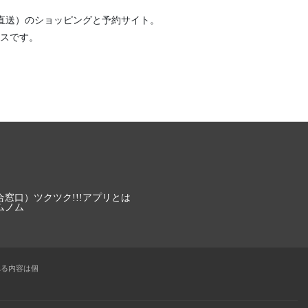
直送）
のショッピングと予約サイト。
スです。
合窓口）
ツクツク!!!アプリとは
ムノム
れる内容は個