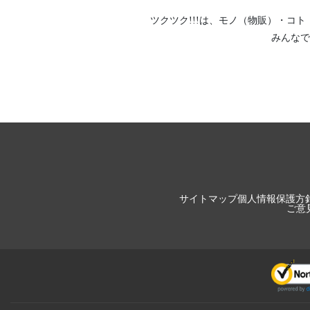
ツクツク!!!は、
モノ（物販）
・
コト
みんなで
サイトマップ
個人情報保護方
ご意