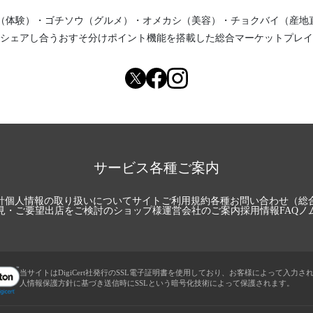
（体験）
・
ゴチソウ（グルメ）
・
オメカシ（美容）
・
チョクバイ（産地
シェアし合う
おすそ分けポイント機能
を搭載した総合マーケットプレイ
サービス各種ご案内
針
個人情報の取り扱いについて
サイトご利用規約
各種お問い合わせ（総
見・ご要望
出店をご検討のショップ様
運営会社のご案内
採用情報
FAQ
ノ
当サイトはDigiCert社発行のSSL電子証明書を使用しており、お客様によって入力さ
人情報保護方針に基づき送信時にSSLという暗号化技術によって保護されます。