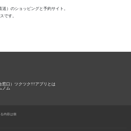
直送）
のショッピングと予約サイト。
スです。
合窓口）
ツクツク!!!アプリとは
ムノム
れる内容は個