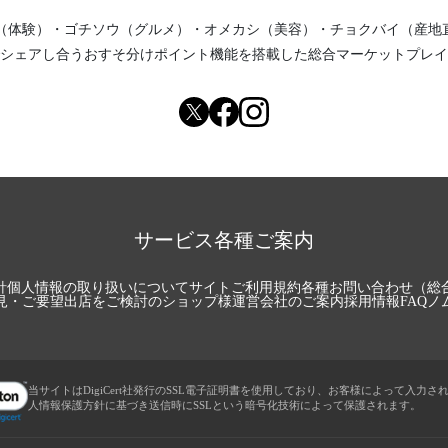
（体験）
・
ゴチソウ（グルメ）
・
オメカシ（美容）
・
チョクバイ（産地
シェアし合う
おすそ分けポイント機能
を搭載した総合マーケットプレイ
サービス各種ご案内
針
個人情報の取り扱いについて
サイトご利用規約
各種お問い合わせ（総
見・ご要望
出店をご検討のショップ様
運営会社のご案内
採用情報
FAQ
ノ
当サイトはDigiCert社発行のSSL電子証明書を使用しており、お客様によって入力さ
人情報保護方針に基づき送信時にSSLという暗号化技術によって保護されます。