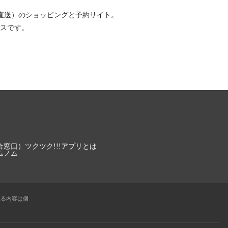
直送）
のショッピングと予約サイト。
スです。
合窓口）
ツクツク!!!アプリとは
ムノム
れる内容は個