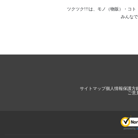
ツクツク!!!は、
モノ（物販）
・
コト
みんなで
サイトマップ
個人情報保護方
ご意