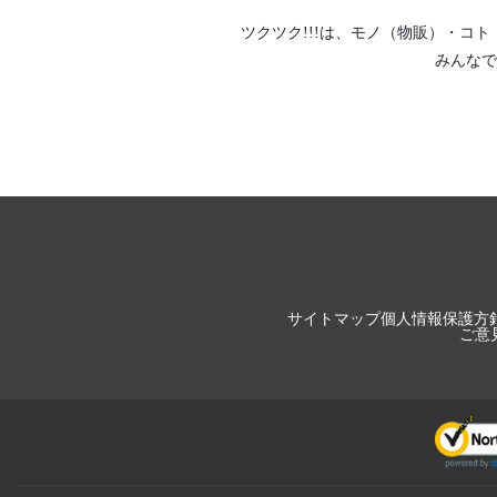
ツクツク!!!は、
モノ（物販）
・
コト
みんなで
サイトマップ
個人情報保護方
ご意