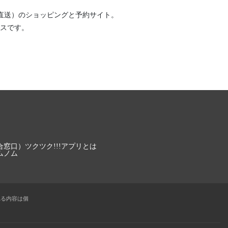
直送）
のショッピングと予約サイト。
スです。
合窓口）
ツクツク!!!アプリとは
ムノム
れる内容は個