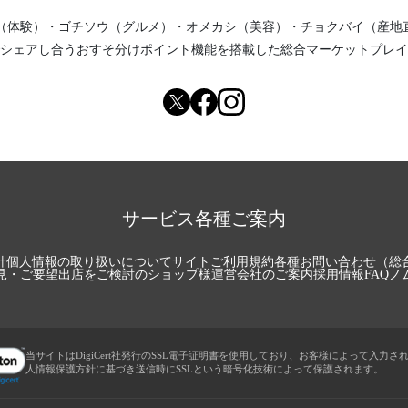
（体験）
・
ゴチソウ（グルメ）
・
オメカシ（美容）
・
チョクバイ（産地
シェアし合う
おすそ分けポイント機能
を搭載した総合マーケットプレイ
サービス各種ご案内
針
個人情報の取り扱いについて
サイトご利用規約
各種お問い合わせ（総
見・ご要望
出店をご検討のショップ様
運営会社のご案内
採用情報
FAQ
ノ
当サイトはDigiCert社発行のSSL電子証明書を使用しており、お客様によって入力さ
人情報保護方針に基づき送信時にSSLという暗号化技術によって保護されます。