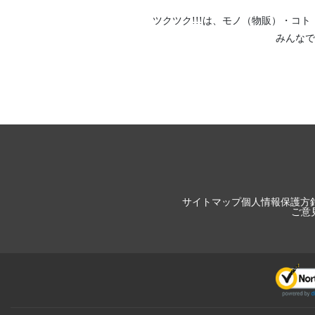
ツクツク!!!は、
モノ（物販）
・
コト
みんなで
サイトマップ
個人情報保護方
ご意