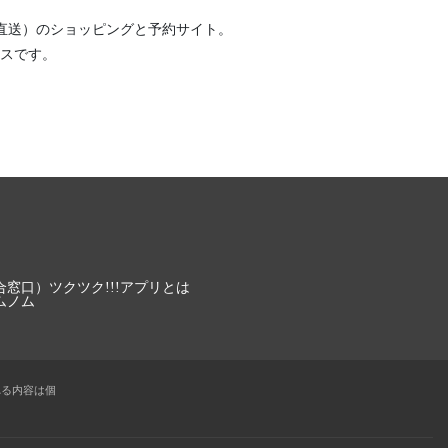
直送）
のショッピングと予約サイト。
スです。
合窓口）
ツクツク!!!アプリとは
ムノム
れる内容は個