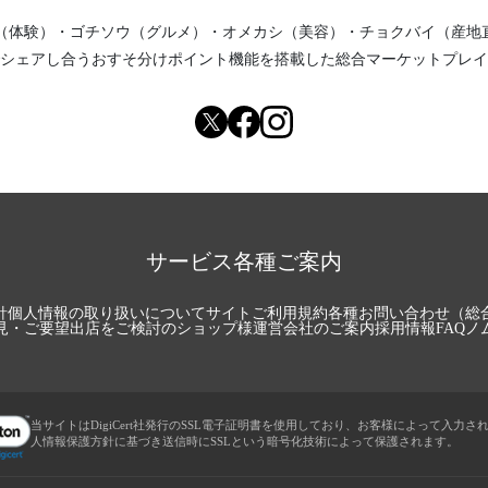
（体験）
・
ゴチソウ（グルメ）
・
オメカシ（美容）
・
チョクバイ（産地
シェアし合う
おすそ分けポイント機能
を搭載した総合マーケットプレイ
サービス各種ご案内
針
個人情報の取り扱いについて
サイトご利用規約
各種お問い合わせ（総
見・ご要望
出店をご検討のショップ様
運営会社のご案内
採用情報
FAQ
ノ
当サイトはDigiCert社発行のSSL電子証明書を使用しており、お客様によって入力さ
人情報保護方針に基づき送信時にSSLという暗号化技術によって保護されます。