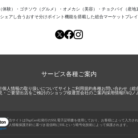
（体験）
・
ゴチソウ（グルメ）
・
オメカシ（美容）
・
チョクバイ（産地
シェアし合う
おすそ分けポイント機能
を搭載した総合マーケットプレイ
サービス各種ご案内
針
個人情報の取り扱いについて
サイトご利用規約
各種お問い合わせ（総
見・ご要望
出店をご検討のショップ様
運営会社のご案内
採用情報
FAQ
ノ
当サイトはDigiCert社発行のSSL電子証明書を使用しており、お客様によって入力さ
人情報保護方針に基づき送信時にSSLという暗号化技術によって保護されます。