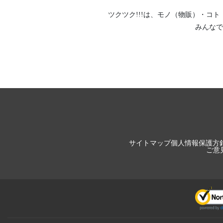
ツクツク!!!は、
モノ（物販）
・
コト
みんなで
サイトマップ
個人情報保護方
ご意