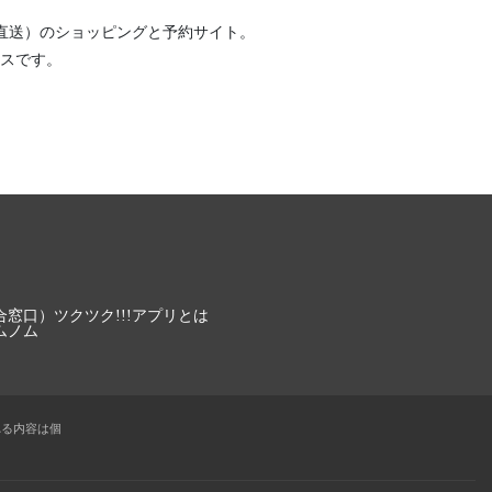
直送）
のショッピングと予約サイト。
スです。
合窓口）
ツクツク!!!アプリとは
ムノム
れる内容は個