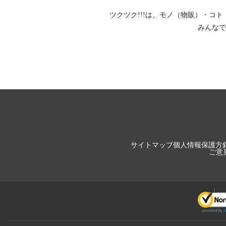
ツクツク!!!は、
モノ（物販）
・
コト
みんなで
サイトマップ
個人情報保護方
ご意