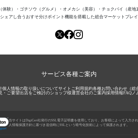
（体験）
・
ゴチソウ（グルメ）
・
オメカシ（美容）
・
チョクバイ（産地
シェアし合う
おすそ分けポイント機能
を搭載した総合マーケットプレイ
サービス各種ご案内
針
個人情報の取り扱いについて
サイトご利用規約
各種お問い合わせ（総
見・ご要望
出店をご検討のショップ様
運営会社のご案内
採用情報
FAQ
ノ
当サイトはDigiCert社発行のSSL電子証明書を使用しており、お客様によって入力さ
人情報保護方針に基づき送信時にSSLという暗号化技術によって保護されます。