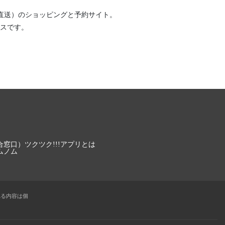
直送）
のショッピングと予約サイト。
スです。
合窓口）
ツクツク!!!アプリとは
ムノム
れる内容は個