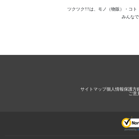
ツクツク!!!は、
モノ（物販）
・
コト
みんなで
サイトマップ
個人情報保護方
ご意