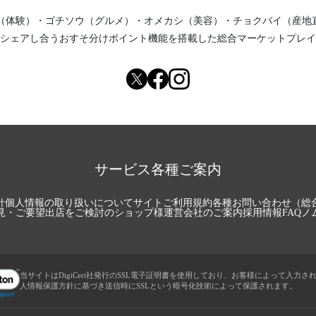
（体験）
・
ゴチソウ（グルメ）
・
オメカシ（美容）
・
チョクバイ（産地
シェアし合う
おすそ分けポイント機能
を搭載した総合マーケットプレイ
サービス各種ご案内
針
個人情報の取り扱いについて
サイトご利用規約
各種お問い合わせ（総
見・ご要望
出店をご検討のショップ様
運営会社のご案内
採用情報
FAQ
ノ
当サイトはDigiCert社発行のSSL電子証明書を使用しており、お客様によって入力さ
人情報保護方針に基づき送信時にSSLという暗号化技術によって保護されます。