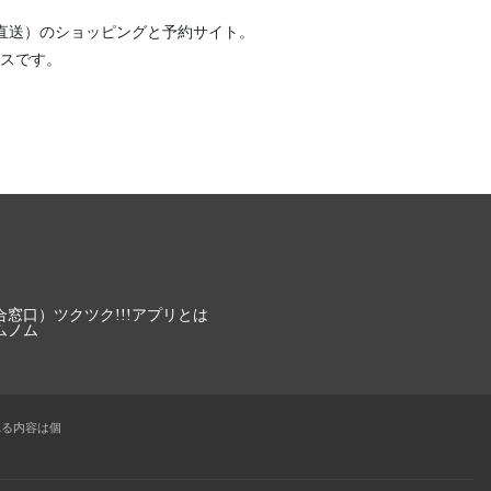
直送）
のショッピングと予約サイト。
スです。
合窓口）
ツクツク!!!アプリとは
ムノム
れる内容は個